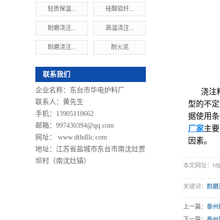
轻质保温...
硅酸铝纤...
耐磨浇注...
高温浇注...
耐磨浇注...
耐火泥
联系我们
企业名称：东台市华电炉料厂
浇注
联系人：黄先生
型的不定
手机：13905110662
据使用条
邮箱：997430394@qq.com
厂家
主要
网址： www.dthdllc.com
因素。
地址：江苏省盐城市东台市南沈灶贾
坝村（南沈灶镇）
本文网址：http://
关键词：
耐磨
上一篇：
泰州
下一篇：
泰州