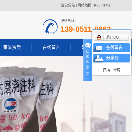
企业分站
|
网站地图
|
RSS
|
XML
服务热线：
139-0511-0662
腾讯QQ
荣誉资质
在线留言
联系我们
在线留言
在
线
分享到...
客
服
扫描二维码