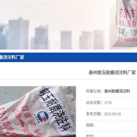
保温
板
料
磨浇注料厂家
泰州刚玉耐磨浇注料厂家
所属分类：
泰州耐磨浇注料
点击次数：
2176
发布日期：
2021/05/10
规格：
类型：