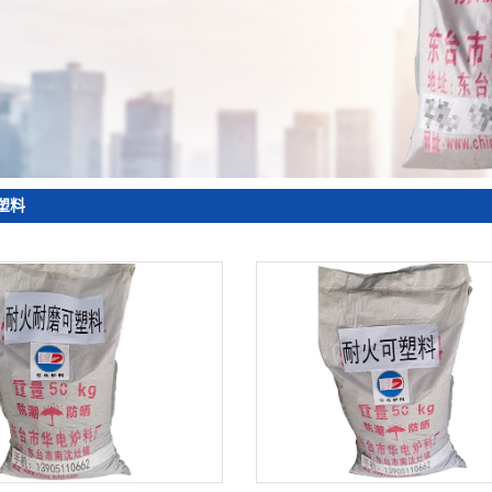
保温
板
料
塑料