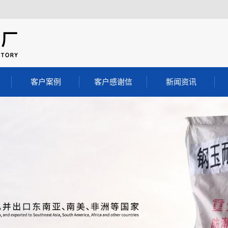
客户案例
客户感谢信
新闻资讯
料
客户案例
公司动态
料
行业动态
注料
常见问答
注料
料