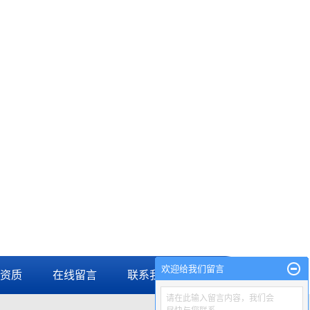
欢迎给我们留言
资质
在线留言
联系我们
请在此输入留言内容，我们会