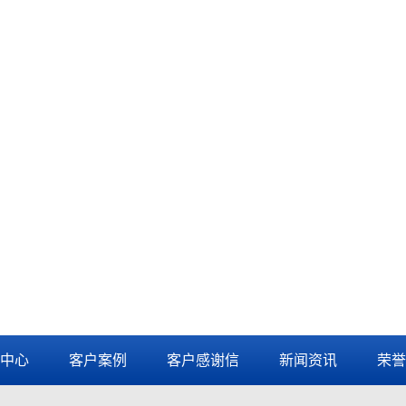
中心
客户案例
客户感谢信
新闻资讯
荣誉