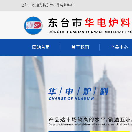
您好，欢迎光临东台市华电炉料厂！
网站首页
关于我们
产品中心
公司简介
泰州耐磨浇注
泰州耐火浇注
泰州轻质保温浇
泰州轻质耐火浇
泰州耐酸浇注
泰州胶泥
泰州耐火砖