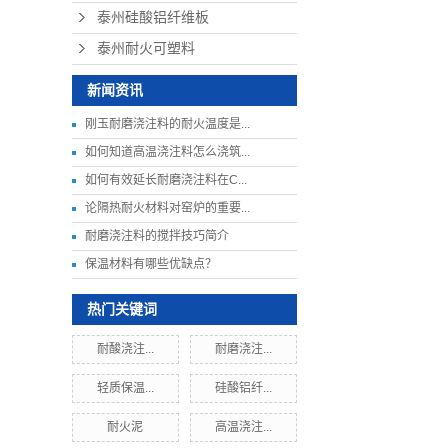
泰州硅酸铝纤维板
泰州耐火可塑料
新闻资讯
刚玉耐磨浇注料的耐火温度是...
如何知道高温浇注料怎么浇筑...
如何有效延长耐磨浇注料在C...
论隔热耐火材料对窑炉的重要...
耐磨浇注料的搅拌技巧简介
保温材料有哪些优缺点？
热门关键词
耐酸浇注...
耐磨浇注...
轻质保温...
硅酸铝纤...
耐火泥
高温浇注...