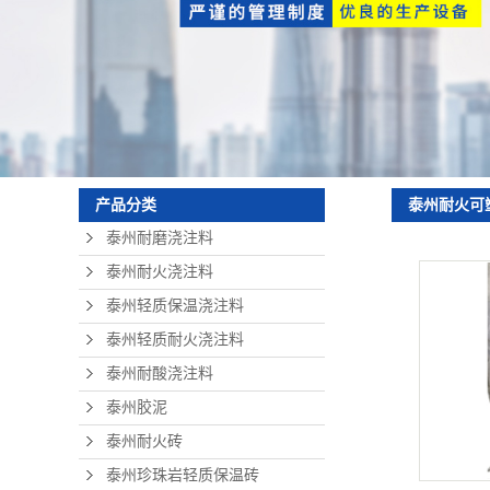
泰州珍珠岩轻质
砖
泰州硅酸铝纤维
泰州耐火可塑
泰州耐火可
产品分类
泰州耐磨浇注料
泰州耐火浇注料
泰州轻质保温浇注料
泰州轻质耐火浇注料
泰州耐酸浇注料
泰州胶泥
泰州耐火砖
泰州珍珠岩轻质保温砖