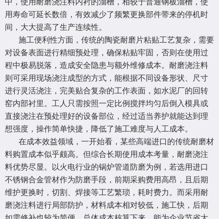
中，使用耐磨浇注料内衬的溜槽，相较于普通钢板溜槽，使
用寿命可延长数倍，有效减少了频繁更换部件带来的停机时
间，大大提高了生产连续性。
施工便利性方面，传统的陶瓷耐磨片粘贴工艺复杂，需要
对设备表面进行精细预处理，确保粘贴牢固，否则在使用过
程中极易脱落，造成安全隐患与额外维修成本。耐磨浇注料
则可采用现场浇注成型的方式，能根据不同设备形状、尺寸
进行灵活浇注，完美贴合复杂的工作表面，如水泥厂的回转
窑内部衬里。工人只需按照一定比例搅拌均匀后倒入模具或
直接浇注在预处理好的设备部位，经过适当养护就能达到理
想强度，操作简单快捷，降低了施工难度与人工成本。
在成本效益领域，一开始看，某些高端进口的传统耐磨材
料购置成本似乎颇高。但综合长期使用成本考量，耐磨浇注
料优势尽显。以火电行业的锅炉管道防磨为例，若选用进口
不锈钢合金管材作为防磨手段，前期采购费用高昂，且后期
维护更换时，切割、焊接等工艺繁琐，耗时费力。而采用耐
磨浇注料进行局部防护，材料成本相对较低，施工快，后期
如需修补也较为简便，总体成本核算下来，能为企业节省大