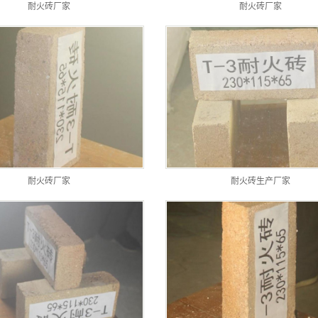
耐火砖厂家
耐火砖厂家
耐火砖厂家
耐火砖生产厂家