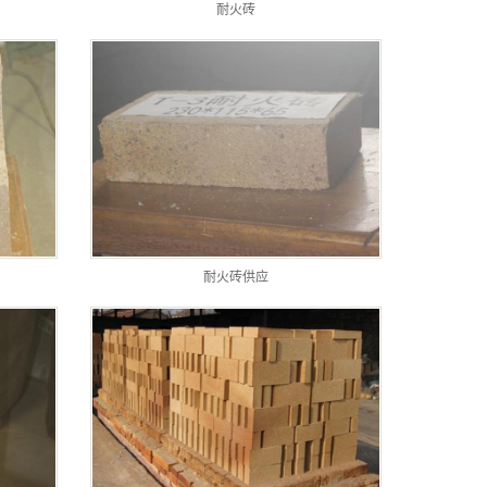
耐火砖
耐火砖供应