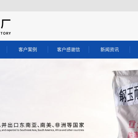
客户案例
客户感谢信
新闻资讯
客户案例
公司动态
行业动态
料
常见问答
料