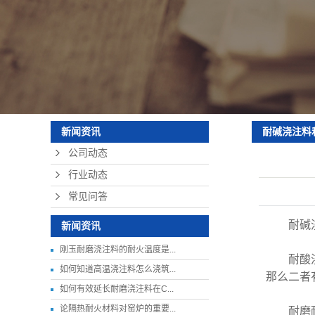
珍珠岩轻质保温
硅酸铝纤维板
耐火可塑料
耐碱浇注料
新闻资讯
公司动态
行业动态
常见问答
耐碱浇
新闻资讯
刚玉耐磨浇注料的耐火温度是...
耐酸浇注
如何知道高温浇注料怎么浇筑...
那么二者
如何有效延长耐磨浇注料在C...
论隔热耐火材料对窑炉的重要...
耐磨耐火