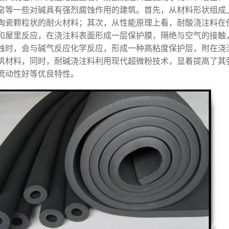
窑等一些对碱具有强烈腐蚀作用的建筑。首先，从材料形状组成
陶瓷颗粒状的耐火材料；其次，从性能原理上看，耐酸浇注料在
和屋里反应，在浇注料表面形成一层保护膜，隔绝与空气的接触
蚀时，会与碱气反应化学反应，形成一种高粘度保护层，附在浇
筑材料，同时，耐碱浇注料利用现代超微粉技术，显着提高了其
流动性好等优良特性。