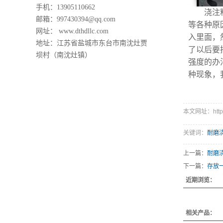
手机：13905110662
浇注料强
邮箱：997430394@qq.com
等各种原
网址： www.dthdllc.com
入里面，
地址：江苏省盐城市东台市南沈灶贾
了以后要
坝村（南沈灶镇）
强度的办
种现象，
本文网址：http://
关键词：
耐磨
上一篇：
耐磨
下一篇：
存放
近期浏览：
相关产品：