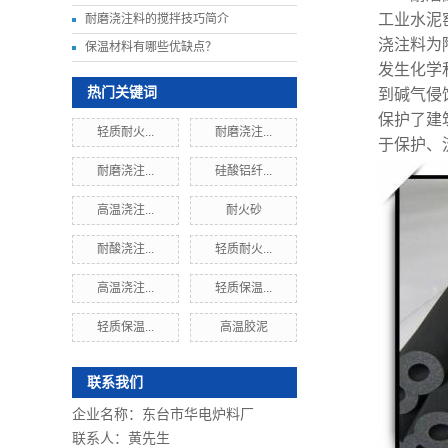
工业水泥
耐磨浇注料的搅拌技巧简介
浇注料为
保温材料有哪些优缺点？
发生化学
热门关键词
到碱气侵
保护了建
轻质耐火...
耐磨浇注...
于保护、
耐磨浇注...
硅酸铝纤...
高温浇注...
耐火砂
耐酸浇注...
轻质耐火...
高温浇注...
轻质保温...
轻质保温...
高温胶泥
联系我们
企业名称：东台市华电炉料厂
联系人：黄先生