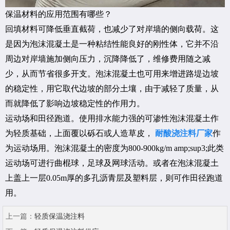
保温材料的应用范围有哪些？
回填材料可降低垂直截荷，也减少了对岸墙的侧向载荷。这
是因为泡沫混凝土是一种粘结性能良好的刚性体，它并不沿
周边对岸墙施加侧向压力，沉降降低了，维修费用随之减
少，从而节省很多开支。泡沫混凝土也可用来增进路堤边坡
的稳定性，用它取代边坡的部分土壤，由于减轻了质量，从
而就降低了影响边坡稳定性的作用力。
运动场和田径跑道。使用排水能力强的可渗性泡沫混凝土作
为轻质基础，上面覆以砾石或人造草皮，
耐酸浇注料厂家
作
为运动场用。泡沫混凝土的密度为800-900kg/m amp;sup3;此类
运动场可进行曲棍球，足球及网球活动。或者在泡沫混凝土
上盖上一层0.05m厚的多孔沥青层及塑料层，则可作田径跑道
用。
上一篇：
轻质保温浇注料