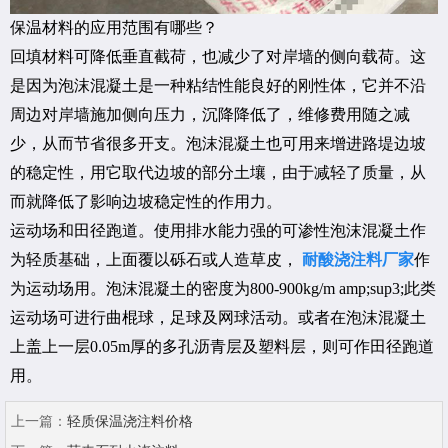
保温材料的应用范围有哪些？
回填材料可降低垂直截荷，也减少了对岸墙的侧向载荷。这
是因为泡沫混凝土是一种粘结性能良好的刚性体，它并不沿
周边对岸墙施加侧向压力，沉降降低了，维修费用随之减
少，从而节省很多开支。泡沫混凝土也可用来增进路堤边坡
的稳定性，用它取代边坡的部分土壤，由于减轻了质量，从
而就降低了影响边坡稳定性的作用力。
运动场和田径跑道。使用排水能力强的可渗性泡沫混凝土作
为轻质基础，上面覆以砾石或人造草皮，
耐酸浇注料厂家
作
为运动场用。泡沫混凝土的密度为800-900kg/m amp;sup3;此类
运动场可进行曲棍球，足球及网球活动。或者在泡沫混凝土
上盖上一层0.05m厚的多孔沥青层及塑料层，则可作田径跑道
用。
上一篇：
轻质保温浇注料价格