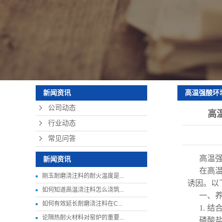
珍珠岩轻质保温
硅酸铝纤维板
耐火可塑料
高温强酸环
新闻资讯
公司动态
耐久性有何影
高
行业动态
常见问答
高温
新闻资讯
在高
刚玉耐磨浇注料的耐火温度是...
诱因。以
如何知道高温浇注料怎么浇筑...
一、
如何有效延长耐磨浇注料在C...
1. 
论隔热耐火材料对窑炉的重要...
磷酸