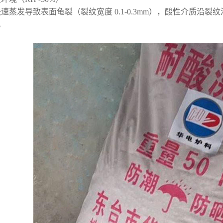
速蒸发导致表面龟裂（裂纹宽度 0.1-0.3mm），酸性介质沿裂
。