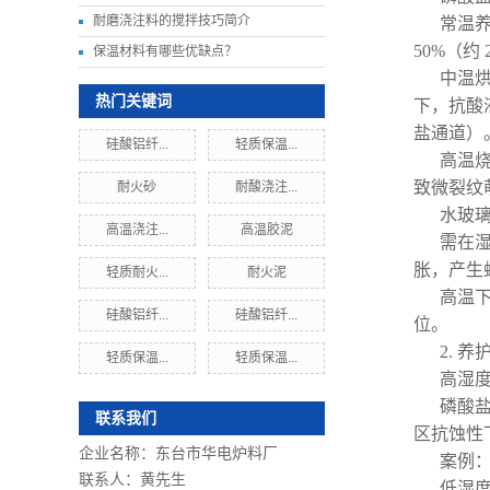
耐磨浇注料的搅拌技巧简介
常温养
50%（约
保温材料有哪些优缺点？
中温烘
热门关键词
下，抗酸
盐通道）
硅酸铝纤...
轻质保温...
高温烧
致微裂纹
耐火砂
耐酸浇注...
水玻
高温浇注...
高温胶泥
需在湿
胀，产生
轻质耐火...
耐火泥
高温下
硅酸铝纤...
硅酸铝纤...
位。
2. 
轻质保温...
轻质保温...
高湿度
磷酸盐
联系我们
区抗蚀性
企业名称：东台市华电炉料厂
案例：
联系人：黄先生
低湿度