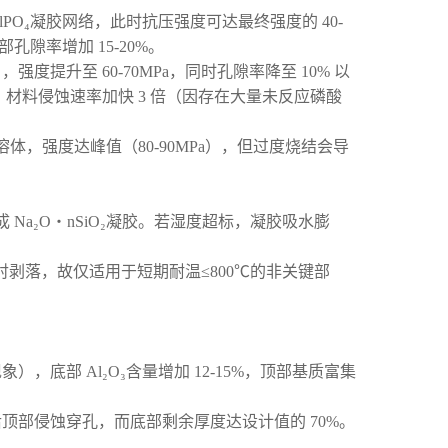
lPO₄凝胶网络，此时抗压强度可达最终强度的 40-
孔隙率增加 15-20%。
强度提升至 60-70MPa，同时孔隙率降至 10% 以
，材料侵蚀速率加快 3 倍（因存在大量未反应磷酸
溶体，强度达峰值（80-90MPa），但过度烧结会导
成 Na₂O・nSiO₂凝胶。若湿度超标，凝胶吸水膨
内衬剥落，故仅适用于短期耐温≤800℃的非关键部
底部 Al₂O₃含量增加 12-15%，顶部基质富集
顶部侵蚀穿孔，而底部剩余厚度达设计值的 70%。