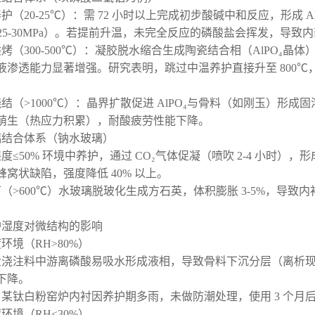
护（20-25℃）：需 72 小时以上完成初步酸碱中和反应，形成 A
 25-30MPa）。若提前升温，未完全反应的磷酸盐会挥发，导致内部
烤（300-500℃）：凝胶脱水缩合生成陶瓷结合相（AlPO₄晶体），
液渗透能力显著增强。研究表明，跳过中温养护直接升至 800℃
。
结（>1000℃）：晶界扩散促进 AlPO₄与骨料（如刚玉）形成固
萌生（热应力积累），耐酸疲劳性能下降。
璃结合体系（钠水玻璃）
度≤50% 环境中养护，通过 CO₂气体促凝（喷吹 2-4 小时），形
蜂窝状缺陷，强度降低 40% 以上。
（>600℃）水玻璃脱玻化生成方石英，体积膨胀 3-5%，导致
养护湿度对微结构的影响
环境（RH>80%）
浇注料中游离磷酸易吸水形成液相，导致骨料下沉分层（离析现象），
下降。
某钛白粉窑炉内衬因养护期多雨，未做防潮处理，使用 3 个月后
环境（RH<30%）