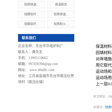
轻质保温...
高温胶泥
硅酸铝纤...
轻质保温...
硅酸铝纤...
轻质耐火...
联系我们
企业名称：东台市华电炉料厂
保温材料
联系人：黄先生
回填材料
手机：13905110662
对岸墙施
邮箱：997430394@qq.com
用它取代
网址： www.dthdllc.com
运动场和
地址：江苏省盐城市东台市南沈灶贾
运动场用
坝村（南沈灶镇）
上一层0
本文网址：http://
关键词：
轻质