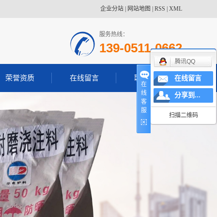
企业分站
|
网站地图
|
RSS
|
XML
服务热线：
139-0511-0662
腾讯QQ
荣誉资质
在线留言
联系我们
在线留言
在
线
分享到...
客
服
扫描二维码