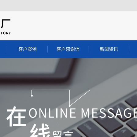
客户案例
客户感谢信
新闻资讯
客户案例
公司动态
行业动态
料
常见问答
料