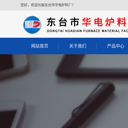
您好，欢迎光临东台市华电炉料厂！
网站首页
关于我们
产品中心
公司简介
耐磨浇注料
耐火浇注料
轻质保温浇注
轻质耐火浇注
耐酸浇注料
胶泥
耐火砖