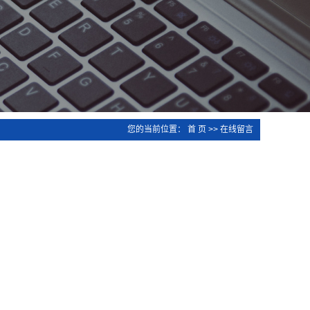
您的当前位置：
首 页
>> 在线留言