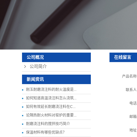
珍珠岩轻质保温
硅酸铝纤维板
耐火可塑料
在线留言
公司概况
公司简介
产品名称
新闻资讯
刚玉耐磨浇注料的耐火温度是...
联系人
如何知道高温浇注料怎么浇筑...
电话
如何有效延长耐磨浇注料在C...
论隔热耐火材料对窑炉的重要...
邮箱
耐磨浇注料的搅拌技巧简介
地址
保温材料有哪些优缺点？