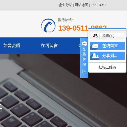
企业分站
|
网站地图
|
RSS
|
XML
服务热线：
139-0511-0662
腾讯QQ
荣誉资质
在线留言
联系我们
在线留言
在
线
分享到...
客
服
扫描二维码